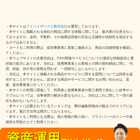
・本サイトは
アドバイザーナビ株式会社
が運営しております。
・本サイトに掲載される他社の商品に関する情報に関しては、最大限の注意を払っ
ておりますが、金利、手数料、その他商品情報の完全な正確性や信頼性を保証する
ものではありません。
・カードをご利用の際は、提供事業者に直接ご連絡の上、商品の詳細情報を確認し
てください。
・本ウェブサイトの主要目的は、FXや関連サービスについての適切な情報提供と選
択肢の提示にあります。当社は、提携事業者とお客様との間の契約締結に関し、代
理、斡旋、仲介等の形態を問わず、一切関与しないものとします。
・当社は、本サイトに掲載される商品やサービスに関する質問については回答を提
供することができません。該当する商品やサービスに関するお問い合わせは、直
接、提供事業者に行ってください。
・本サイトの利用に関連して、利用者と提携事業者や第三者間で発生した紛争やト
ラブルについては、当事者間で解決を図るものとし、当社はこれに関して一切の責
任を負わないものとします。
・本サイトに記載されているランキングは、弊社編集部独自の観点でのスコアにな
ります。集計方法等は開示しておりません。
・本サイトをご利用になる際は、個人情報の取り扱い、プライバシーポリシーの各
規程を同意の上でご利用ください。