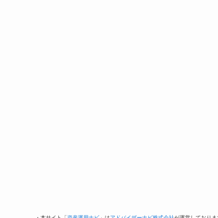
・本サイト「
資産運用ナビ
」は
アドバイザーナビ株式会社
が運営しておりま