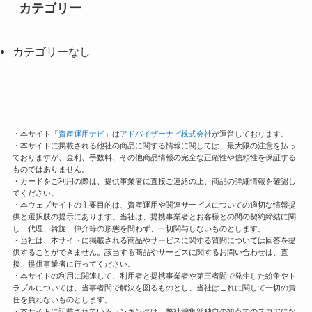
カテゴリー
カテゴリーなし
・本サイト「
資産運用ナビ
」は
アドバイザーナビ株式会社
が運営しております。
・本サイトに掲載される他社の商品に関する情報に関しては、最大限の注意を払っ
ておりますが、金利、手数料、その他商品情報の完全な正確性や信頼性を保証する
ものではありません。
・カードをご利用の際は、提供事業者に直接ご連絡の上、商品の詳細情報を確認し
てください。
・本ウェブサイトの主要目的は、資産運用や関連サービスについての適切な情報提
供と選択肢の提示にあります。当社は、提携事業者とお客様との間の契約締結に関
し、代理、斡旋、仲介等の形態を問わず、一切関与しないものとします。
・当社は、本サイトに掲載される商品やサービスに関する質問については回答を提
供することができません。該当する商品やサービスに関するお問い合わせは、直
接、提供事業者に行ってください。
・本サイトの利用に関連して、利用者と提携事業者や第三者間で発生した紛争やト
ラブルについては、当事者間で解決を図るものとし、当社はこれに関して一切の責
任を負わないものとします。
・本サイトに記載されているランキングは、弊社編集部独自の観点でのスコアにな