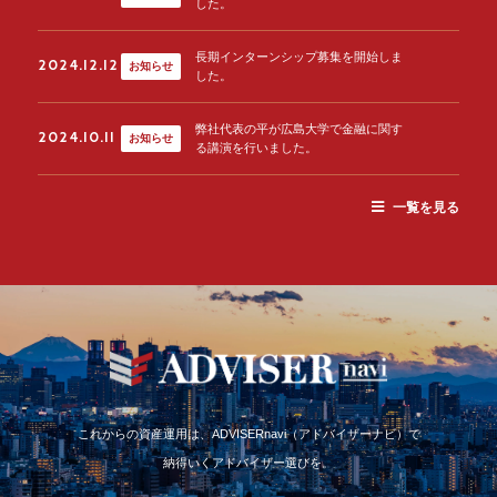
した。
長期インターンシップ募集を開始しま
2024.12.12
お知らせ
した。
弊社代表の平が広島大学で金融に関す
2024.10.11
お知らせ
る講演を行いました。
一覧を見る
これからの資産運用は、ADVISERnavi（アドバイザーナビ）で
納得いくアドバイザー選びを。