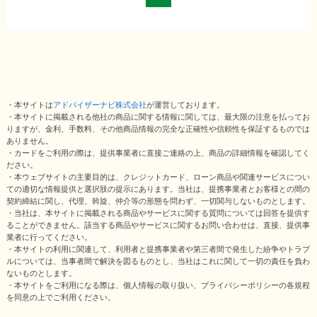
・本サイトは
アドバイザーナビ株式会社
が運営しております。
・本サイトに掲載される他社の商品に関する情報に関しては、最大限の注意を払ってお
りますが、金利、手数料、その他商品情報の完全な正確性や信頼性を保証するものでは
ありません。
・カードをご利用の際は、提供事業者に直接ご連絡の上、商品の詳細情報を確認してく
ださい。
・本ウェブサイトの主要目的は、クレジットカード、ローン商品や関連サービスについ
ての適切な情報提供と選択肢の提示にあります。当社は、提携事業者とお客様との間の
契約締結に関し、代理、斡旋、仲介等の形態を問わず、一切関与しないものとします。
・当社は、本サイトに掲載される商品やサービスに関する質問については回答を提供す
ることができません。該当する商品やサービスに関するお問い合わせは、直接、提供事
業者に行ってください。
・本サイトの利用に関連して、利用者と提携事業者や第三者間で発生した紛争やトラブ
ルについては、当事者間で解決を図るものとし、当社はこれに関して一切の責任を負わ
ないものとします。
・本サイトをご利用になる際は、個人情報の取り扱い、プライバシーポリシーの各規程
を同意の上でご利用ください。