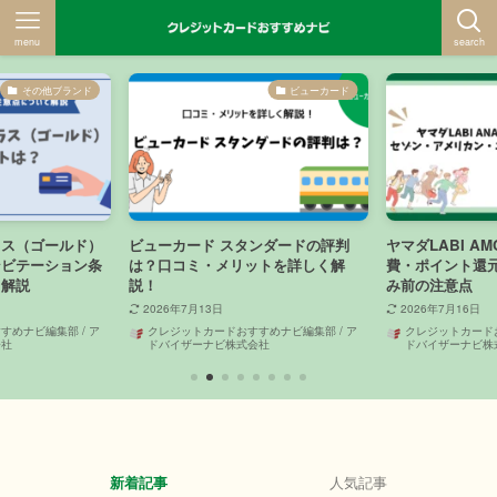
menu
search
その他ブランド
ビューカード
ラス（ゴールド）
ビューカード スタンダードの評判
ヤマダLABI A
ンビテーション条
は？口コミ・メリットを詳しく解
費・ポイント還
て解説
説！
み前の注意点
2026年7月13日
2026年7月16日
めナビ編集部 / ア
クレジットカードおすすめナビ編集部 / ア
クレジットカードお
会社
ドバイザーナビ株式会社
ドバイザーナビ株
新着記事
人気記事