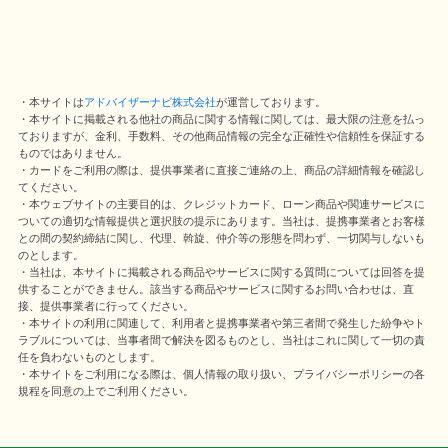
・本サイトは
アドバイザーナビ株式会社
が運営しております。
・本サイトに掲載される他社の商品に関する情報に関しては、最大限の注意を払っ
ておりますが、金利、手数料、その他商品情報の完全な正確性や信頼性を保証する
ものではありません。
・カードをご利用の際は、提供事業者に直接ご連絡の上、商品の詳細情報を確認し
てください。
・本ウェブサイトの主要目的は、クレジットカード、ローン商品や関連サービスに
ついての適切な情報提供と選択肢の提示にあります。当社は、提携事業者とお客様
との間の契約締結に関し、代理、斡旋、仲介等の形態を問わず、一切関与しないも
のとします。
・当社は、本サイトに掲載される商品やサービスに関する質問については回答を提
供することができません。該当する商品やサービスに関するお問い合わせは、直
接、提供事業者に行ってください。
・本サイトの利用に関連して、利用者と提携事業者や第三者間で発生した紛争やト
ラブルについては、当事者間で解決を図るものとし、当社はこれに関して一切の責
任を負わないものとします。
・本サイトをご利用になる際は、個人情報の取り扱い、プライバシーポリシーの各
規程を同意の上でご利用ください。