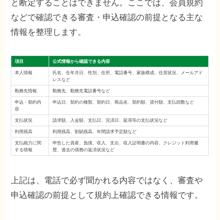
と断定することはできません。ここでは、会員規約
などで確認できる審査・申込確認の前提となる主な
情報を整理します。
項目
公式情報から確認できる内容
本人情報
氏名、生年月日、性別、住所、電話番号、家族構成、住居状況、メールアド
レスなど
勤務先情報
勤務先、勤務先電話番号など
申込・契約内
申込日、契約の種類、契約日、商品名、契約額、貸付額、支払回数など
容
支払状況
請求額、入金額、支払日、完済日、延滞等の支払状況など
利用残高
利用残高、割賦残高、年間請求予定額など
支払能力に関
申告した資産、負債、収入、支出、収入証明書の内容、クレジット利用履
する情報
歴、過去の債務の返済状況など
上記は、電話で必ず聞かれる内容ではなく、審査や
申込確認の前提として規約上確認できる情報です。