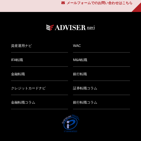
メールフォームでのお問い合わせはこちら
事業紹介
資産運用相談事業
資産運用ナビ
WAC
転職事業
IFA転職
M&A転職
金融転職
銀行転職
メディア事業
クレジットカードナビ
証券転職コラム
金融転職コラム
銀行転職コラム