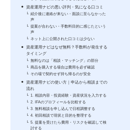
資産運用ナビの悪い評判・気になる口コミ
紹介後に連絡が来ない・面談に至らなかった
声
提案が合わない・手数料目的に感じたという
声
ネット上に公開された口コミは少ない
資産運用ナビはなぜ無料？手数料が発生する
タイミング
無料なのは「相談・マッチング」の部分
商品を購入する場合は費用を必ず確認
その場で契約せず持ち帰るのが安全
資産運用ナビの使い方｜申込から相談までの
流れ
1. 相談内容・投資経験・資産状況を入力する
2. IFAのプロフィールを比較する
3. 無料相談を申し込んで日程調整する
4. 初回相談で現状と目的を整理する
5. 提案を受けたら費用・リスクを確認して検
討する