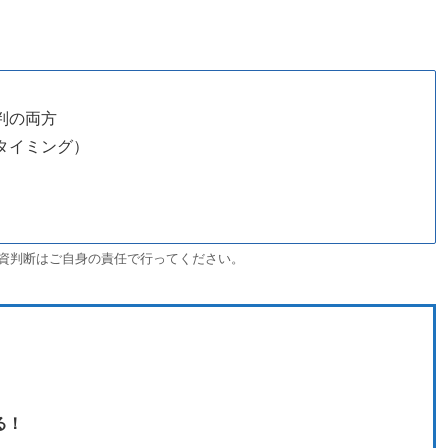
判の両方
タイミング）
資判断はご自身の責任で行ってください。
る！