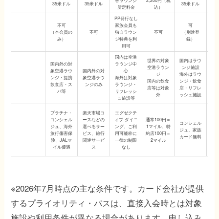
各ラウンジ
2,200円（税
同伴者料金
35米ドル
35米ドル
35米ドル
3
所定料金
込）
PP発行なし
不可
家族会員も
可
家族会員の
（本会員の
不可
独自ラウン
不可
（別途登
（
PP利用
み）
ジ特典を利
録）
用可
国内は空港
世界の対象
国内はラウ
国内外の対
ラウンジ中
国
空港ラウン
ンジ施設
象空港ラウ
国内外の対
心
象
ジ
海外はラウ
主な対象施設
ンジ・提携
象空港ラウ
海外は対象
ン
国内の飲食
ンジ・飲食
飲食店・ス
ンジのみ
ラウンジ・
飲
店等は対象
店・リフレ
パ等
リフレッシ
外
ッシュ施設
ュ施設等
プラチナ・
楽天市場コ
エグゼクテ
国
コンシェル
ースなどの
ィブ ダイニ
通常100円＝
コンシェル
ョ
主な付帯サー
ジュ、海外
選べるサー
ング、ご利
1マイル、特
ジュ、家族
で
ビス
旅行傷害保
ビス、旅行
用可能枠に
約店100円＝
カード無料
優
険、JALマ
関連サービ
一律の制限
2マイル
シ
イル優遇
ス
なし
※2026年7月時点の主な条件です。カード会社が提供
するプライオリティ・パスは、直接入会時とは対象
施設や利用条件が異なる場合があります。申し込み