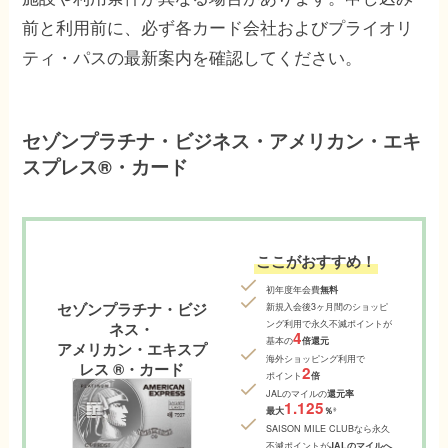
前と利用前に、必ず各カード会社およびプライオリ
ティ・パスの最新案内を確認してください。
セゾンプラチナ・ビジネス・アメリカン・エキ
スプレス®・カード
ここがおすすめ！
初年度年会費
無料
セゾンプラチナ・ビジ
新規入会後3ヶ月間のショッピ
ング利用で永久不滅ポイントが
ネス・
4
基本の
倍還元
アメリカン・エキスプ
海外ショッピング利用で
レス ®・カード
2
ポイント
倍
JALのマイルの
還元率
1.125
※
最大
％
SAISON MILE CLUBなら永久
不滅ポイントが
JALのマイルへ