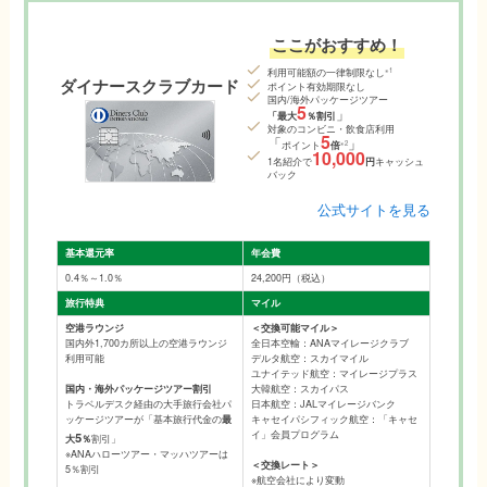
ここがおすすめ！
※1
利用可能額の一律制限なし
ダイナースクラブカード
ポイント有効期限なし
国内/海外パッケージツアー
5
」
「最大
％割引
対象のコンビニ・飲食店利用
5
「
」
※2
ポイント
倍
10,000
1名紹介で
円
キャッシュ
バック
公式サイトを見る
基本還元率
年会費
0.4％～1.0％
24,200円（税込）
旅行特典
マイル
空港ラウンジ
＜交換可能マイル＞
国内外1,700カ所以上の空港ラウンジ
全日本空輸：ANAマイレージクラブ
利用可能
デルタ航空：スカイマイル
ユナイテッド航空：マイレージプラス
国内・海外パッケージツアー割引
大韓航空：スカイパス
トラベルデスク経由の大手旅行会社パ
日本航空：JALマイレージバンク
ッケージツアーが「基本旅行代金の
最
キャセイパシフィック航空：「キャセ
イ」会員プログラム
5
大
％
割引」
※ANAハローツアー・マッハツアーは
＜交換レート＞
5％割引
※航空会社により変動