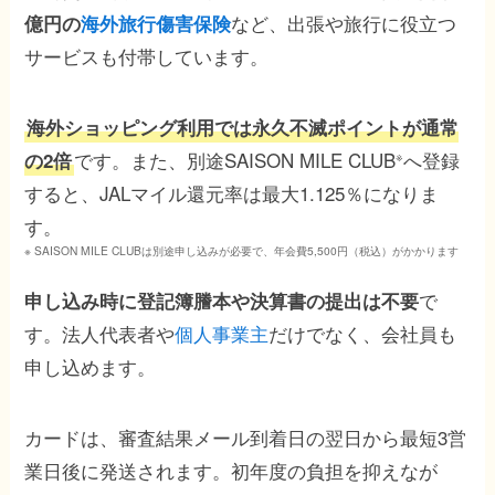
など、出張や旅行に役立つ
億円の
海外旅行傷害保険
サービスも付帯しています。
海外ショッピング利用では永久不滅ポイントが通常
です。また、別途SAISON MILE CLUB
へ登録
の2倍
※
すると、JALマイル還元率は最大1.125％になりま
す。
※ SAISON MILE CLUBは別途申し込みが必要で、年会費5,500円（税込）がかかります
で
申し込み時に登記簿謄本や決算書の提出は不要
す。法人代表者や
個人事業主
だけでなく、会社員も
申し込めます。
カードは、審査結果メール到着日の翌日から最短3営
業日後に発送されます。初年度の負担を抑えなが