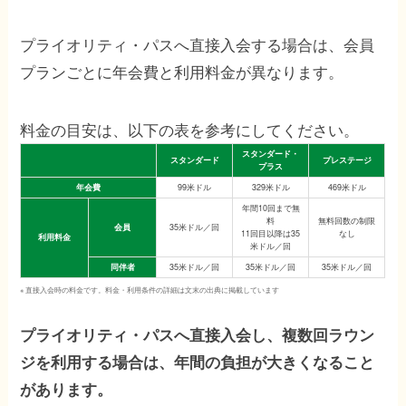
プライオリティ・パスへ直接入会する場合は、会員
プランごとに年会費と利用料金が異なります。
料金の目安は、以下の表を参考にしてください。
スタンダード・
スタンダード
プレステージ
プラス
年会費
99米ドル
329米ドル
469米ドル
年間10回まで無
料
無料回数の制限
会員
35米ドル／回
11回目以降は35
なし
利用料金
米ドル／回
同伴者
35米ドル／回
35米ドル／回
35米ドル／回
※ 直接入会時の料金です。料金・利用条件の詳細は文末の出典に掲載しています
プライオリティ・パスへ直接入会し、複数回ラウン
ジを利用する場合は、年間の負担が大きくなること
があります。