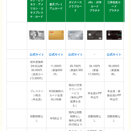
チナ・ビジ
ダイナース
JAL・JCB
三井住友カ
チ
ネス・アメ
楽天プレミ
カード名
クラブカー
カード
ード
リ
リカン・エ
アムカード
ド
プラチナ
プラチナ
キ
キスプレス
®
®・カード
デザイン
公式サイト
–
公式サイト
公式サイト
公式サイト
公式サイト
初年度無料
2年目以降
11,000円
29,700円
34,100円
55,000円
33
年会費
33,000円
（家族550
（家族5,500
（家族
（家族無
（家
（家族）
（追加カー
円）
円）
17,050円）
料）
ド3,300円）
独自の空港
ラウンジサ
プレステー
年5回無料の
本会員・家
プ
PP／
ービス
本会員がPP
ジ相当
カード会員
族会員がPP
ラウンジ特典
（海外はPP
申込可
（本会員）
向け特典
申込可
（
提携を含
む）
国内は回数
会員本人の
回数制限な
制限なし
回数制限な
回数制限な
回
年5回まで
無料回数
し
海外は年度
し
し
内10回まで