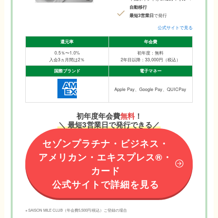
自動移行
最短3営業日
で発行
公式サイトで見る
還元率
年会費
0.5％〜1.0%
初年度：無料
入会3ヵ月間は2％
2年目以降：33,000円（税込）
国際ブランド
電子マネー
Apple Pay、Google Pay、QUICPay
初年度年会費
無料
！
＼ 最短3営業日で発行できる／
セゾンプラチナ・ビジネス・
アメリカン・エキスプレス®︎・
カード
公式サイトで詳細を見る
※ SAISON MILE CLUB（年会費5,500円/税込）ご登録の場合