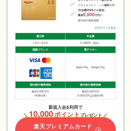
プライオリティ・パス
無料
付帯
(
年会費469米ドル相当
)
5,000
最高
万円
の
海外旅行傷害保険
公式サイトを見る
還元率
年会費
1.0％〜3.0%
11,000円（税込）
国際ブランド
電子マネー
Apple Pay、Google Pay
国内旅行傷害保険
海外旅行傷害保険
最高5,000万円
最高5,000万円
（利用付帯）
（4,000万円は自動付帯）
新規入会&利用で
10,000
ポイント
＼
プレゼント ／
楽天プレミアムカード