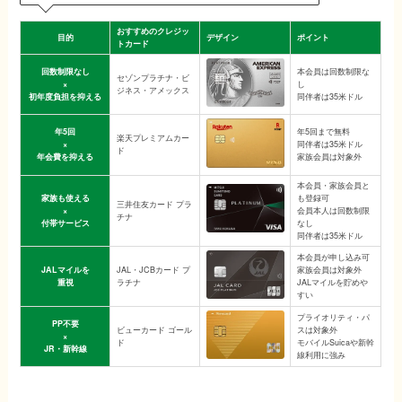
おすすめのクレジッ
目的
デザイン
ポイント
トカード
回数制限なし
本会員は回数制限な
セゾンプラチナ・ビ
×
し
ジネス・アメックス
初年度負担を抑える
同伴者は35米ドル
年5回
年5回まで無料
楽天プレミアムカー
×
同伴者は35米ドル
ド
年会費を抑える
家族会員は対象外
本会員・家族会員と
家族も使える
も登録可
三井住友カード プラ
×
会員本人は回数制限
チナ
付帯サービス
なし
同伴者は35米ドル
本会員が申し込み可
JALマイルを
JAL・JCBカード プ
家族会員は対象外
重視
ラチナ
JALマイルを貯めや
すい
プライオリティ・パ
PP不要
ビューカード ゴール
スは対象外
×
ド
モバイルSuicaや新幹
JR・新幹線
線利用に強み