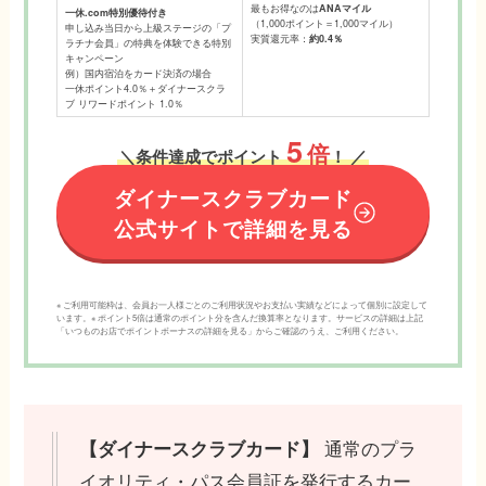
最もお得なのは
ANAマイル
一休.com特別優待付き
（1,000ポイント＝1,000マイル）
申し込み当日から上級ステージの「プ
実質還元率：
約0.4％
ラチナ会員」の特典を体験できる特別
キャンペーン
例）国内宿泊をカード決済の場合
一休ポイント4.0％＋ダイナースクラ
ブ リワードポイント 1.0％
5
倍
＼
条件達成でポイント
！
／
ダイナースクラブカード
公式サイトで詳細を見る
※ ご利用可能枠は、会員お一人様ごとのご利用状況やお支払い実績などによって個別に設定して
います。※ ポイント5倍は通常のポイント分を含んだ換算率となります。サービスの詳細は上記
「いつものお店でポイントボーナスの詳細を見る」からご確認のうえ、ご利用ください。
通常のプラ
【ダイナースクラブカード】
イオリティ・パス会員証を発行するカー