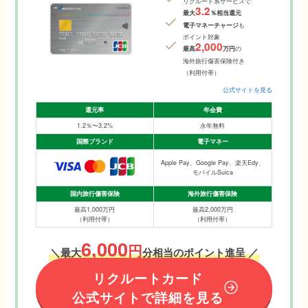
リクルート系サービスで
3.2
最大
％相当還元
電子マネーチャージ
も
ポイント対象
2,000
最高
万円
の
海外旅行傷害保険付き
（利用付帯）
公式サイトを見る
還元率
年会費
1.2％〜3.2%
永年無料
国際ブランド
電子マネー
Apple Pay、Google Pay、楽天Edy、
モバイルSuica
国内旅行傷害保険
海外旅行傷害保険
最高1,000万円
最高2,000万円
（利用付帯）
（利用付帯）
6,000
円
＼最大
分相当のポイント進呈 ／
リクルートカード
公式サイトで詳細を見る