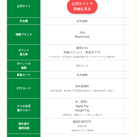
公式サイトで
公式サイト
詳細を見る
年会費
永年無料
Visa
国際ブランド
Mastercard
※
通常0.5％
ポイント
対象のコンビニ・飲食店で7％
還元率
※スマホのタッチ決済または対象店舗のモバイルオーダーなど条件あり
ポイントの
Vポイント
種類
家族カード
永年無料
初年度無料
ETCカード
※翌年度以降、前年度にETC利用の請求がない場合は550円（税込）
iD（専用）
スマホ決済
Apple Pay
電子マネー
Google Pay
※利用方法・国際ブランド等により異なる
最高2,000万円
海外旅行
（利用付帯）
傷害保険
※旅行安心プラン選択時