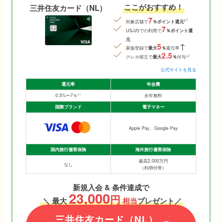
ここがおすすめ！
三井住友カード（NL）
7
1
※
対象店舗で
％ポイント還元
7
USJ内での利用で
％ポイント還
元
↑
5
家族登録で
最大
％
還元率
2
.5
※2
クレカ積立で
最大
％
付与
公式サイトを見る
還元率
年会費
※1
永年無料
0.5%〜7％
国際ブランド
電子マネー
Apple Pay、Google Pay
国内旅行傷害保険
海外旅行傷害保険
最高2,000万円
なし
（利用付帯）
新規入会 & 条件達成で
23,000
円
＼
最大
相当
プレゼント／
三井住友カード（NL）