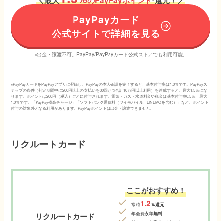
！
＼
最大
のPayPayポイント
還元
／
PayPayカード
公式サイトで詳細を見る
※出金・譲渡不可。PayPay/PayPayカード公式ストアでも利用可能。
※PayPayカードをPayPayアプリに登録し、PayPayの本人確認を完了すると、基本付与率は1.0％です。PayPayス
テップの条件（判定期間中に200円以上の支払いを30回かつ合計10万円以上利用）を達成すると、最大1.5％にな
ります。ポイントは200円（税込）ごとに付与されます。電気・ガス・水道料金や税金は基本付与率0.5％、最大
1.0％です。「PayPay残高チャージ」「ソフトバンク通信料（ワイモバイル、LINEMOを含む）」など、ポイント
付与の対象外となる利用があります。PayPayポイントは出金・譲渡できません。
リクルートカード
ここがおすすめ！
1.2
常時
％還元
年会費
永年無料
リクルートカード