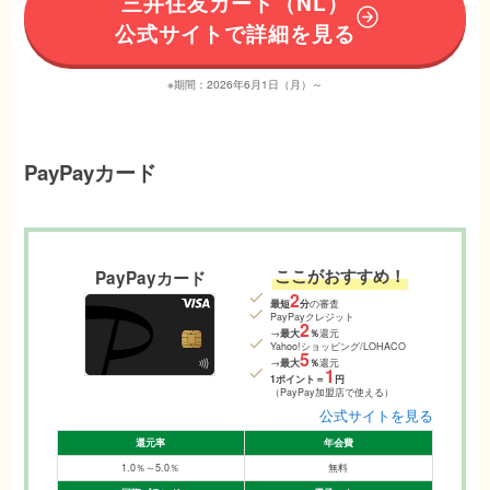
三井住友カード（NL）
公式サイトで詳細を見る
※期間：2026年6月1日（月）～
PayPayカード
ここがおすすめ！
PayPayカード
2
最短
分
の審査
PayPayクレジット
2
→
最大
％
還元
Yahoo!ショッピング/LOHACO
5
→
最大
％
還元
1
1ポイント＝
円
（PayPay加盟店で使える）
公式サイトを見る
還元率
年会費
1.0％～5.0％
無料