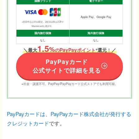
国際ブランド
電子マネー
Apple Pay、Google Pay
※初回申込はVisa限定。2枚目以降はJCBや
Mastercardも選択可。
国内旅行保険
海外旅行保険
なし
なし
1.5
%
！
＼
最大
のPayPayポイント
還元
／
※
PayPayカード
公式サイトで詳細を見る
※出金・譲渡不可。PayPay/PayPayカード公式ストアでも利用可能。
PayPayカードは、PayPayカード株式会社が発行する
クレジットカード
です。