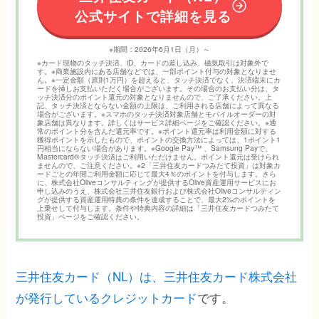
公式サイトで詳細を見る
※期間：2026年6月1日（月）～
※カード現物のタッチ決済、iD、カードの差し込み、磁気取引は対象外で
す。※商業施設内にある店舗などでは、一部ポイント付与の対象となりませ
ん。※一定金額（原則1万円）を超えると、タッチ決済でなく、決済端末にカ
ードを挿しお支払いただく場合がございます。その場合のお支払い分は、タ
ッチ決済分のポイント還元の対象となりませんので、ご了承ください。上
記、タッチ決済とならない金額の上限は、ご利用される店舗によって異なる
場合がございます。※スマホのタッチ決済対象店舗とモバイルオーダーの対
象店舗は異なります。詳しくはサービス詳細ページをご確認ください。※通
常のポイント分を含んだ還元率です。※ポイント還元率は利用金額に対する
獲得ポイントを示したもので、ポイントの交換方法によっては、1ポイント1
円相当にならない場合があります。※Google Pay™ 、Samsung Payで、
Mastercard®タッチ決済はご利用いただけません。ポイント還元は受けられ
ませんので、ご注意ください。※2「三井住友カードつみたて投資」は対象カ
ードごとの年間ご利用金額に応じて最大4％のポイントを付与します。さら
に、株式会社Oliveコンサルティングが提供するOlive資産運用サービスにお
申し込みのうえ、株式会社三井住友銀行および株式会社Oliveコンサルティン
グが提供する資産運用特典の条件を達成することで、最大2%のポイントを
上乗せして付与します。条件や特典内容の詳細は「三井住友カードつみたて
投資」ページをご確認ください。
三井住友カード（NL）は、三井住友カード株式会社
が発行しているクレジットカード
です。