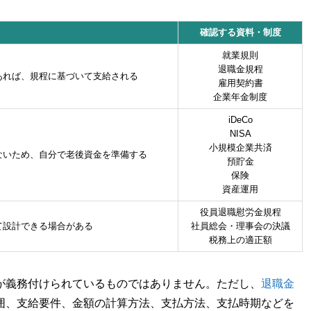
確認する資料・制度
就業規則
退職金規程
あれば、規程に基づいて支給される
雇用契約書
企業年金制度
iDeCo
NISA
小規模企業共済
ないため、自分で老後資金を準備する
預貯金
保険
資産運用
役員退職慰労金規程
て設計できる場合がある
社員総会・理事会の決議
税務上の適正額
が義務付けられているものではありません。ただし、
退職金
囲、支給要件、金額の計算方法、支払方法、支払時期などを