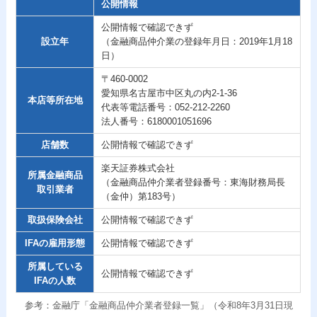
公開情報
公開情報で確認できず
設立年
（金融商品仲介業の登録年月日：2019年1月18
日）
〒460-0002
愛知県名古屋市中区丸の内2-1-36
本店等所在地
代表等電話番号：052-212-2260
法人番号：6180001051696
店舗数
公開情報で確認できず
楽天証券株式会社
所属金融商品
（金融商品仲介業者登録番号：東海財務局長
取引業者
（金仲）第183号）
取扱保険会社
公開情報で確認できず
IFAの雇用形態
公開情報で確認できず
所属している
公開情報で確認できず
IFAの人数
参考：金融庁「金融商品仲介業者登録一覧」（令和8年3月31日現