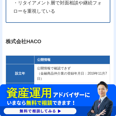
・リタイアメント層で対面相談や継続フォ
ローを重視している
株式会社HACO
公開情報
公開情報で確認できず
設立年
（金融商品仲介業の登録年月日：2019年11月7
日）
〒770-0865
徳島県徳島市南末広町2番62号 カサレ・コル
本店等所在地
ソ7号
代表等電話番号：0570-058-585
法人番号：3480001008685