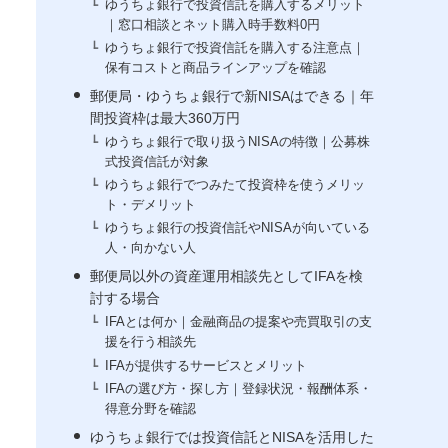
ゆうちょ銀行で投資信託を購入するメリット
｜窓口相談とネット購入時手数料0円
ゆうちょ銀行で投資信託を購入する注意点｜
保有コストと商品ラインアップを確認
郵便局・ゆうちょ銀行で新NISAはできる｜年
間投資枠は最大360万円
ゆうちょ銀行で取り扱うNISAの特徴｜公募株
式投資信託が対象
ゆうちょ銀行でつみたて投資枠を使うメリッ
ト・デメリット
ゆうちょ銀行の投資信託やNISAが向いている
人・向かない人
郵便局以外の資産運用相談先としてIFAを検
討する場合
IFAとは何か｜金融商品の提案や売買取引の支
援を行う相談先
IFAが提供するサービスとメリット
IFAの選び方・探し方｜登録状況・報酬体系・
得意分野を確認
ゆうちょ銀行では投資信託とNISAを活用した