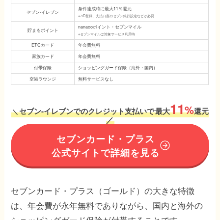
条件達成時に最大11％還元
セブン-イレブン
※7iD登録、支払口座のセブン銀行設定などが必要
nanacoポイント・セブンマイル
貯まるポイント
※セブンマイルは対象サービス利用時
ETCカード
年会費無料
家族カード
年会費無料
付帯保険
ショッピングガード保険（海外・国内）
空港ラウンジ
無料サービスなし
11
%
セブン-イレブンでのクレジット支払いで
最大
還元
＼
／
セブンカード・プラス
公式サイトで詳細を見る
セブンカード・プラス（ゴールド）の大きな特徴
は、年会費が永年無料でありながら、国内と海外の
ショッピングガード保険が付帯することです。