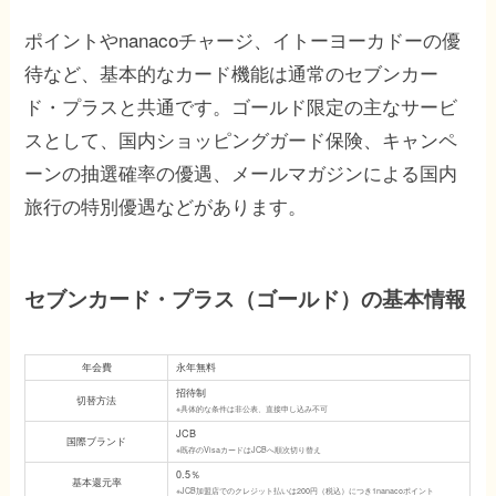
ポイントやnanacoチャージ、イトーヨーカドーの優
待など、基本的なカード機能は通常のセブンカー
ド・プラスと共通です。ゴールド限定の主なサービ
スとして、国内ショッピングガード保険、キャンペ
ーンの抽選確率の優遇、メールマガジンによる国内
旅行の特別優遇などがあります。
セブンカード・プラス（ゴールド）の基本情報
年会費
永年無料
招待制
切替方法
※具体的な条件は非公表、直接申し込み不可
JCB
国際ブランド
※既存のVisaカードはJCBへ順次切り替え
0.5％
基本還元率
※JCB加盟店でのクレジット払いは200円（税込）につき1nanacoポイント