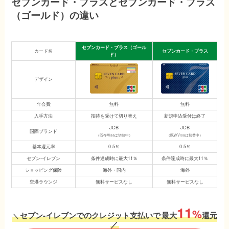
セブンカード・プラスとセブンカード・プラス
（ゴールド）の違い
セブンカード・プラス（ゴール
カード名
セブンカード・プラス
ド）
デザイン
年会費
無料
無料
入手方法
招待を受けて切り替え
新規申込受付は終了
JCB
JCB
国際ブランド
（既存Visaは切替中）
（既存Visaは切替中）
基本還元率
0.5％
0.5％
セブン-イレブン
条件達成時に最大11％
条件達成時に最大11％
ショッピング保険
海外・国内
海外
空港ラウンジ
無料サービスなし
無料サービスなし
11
%
セブン-イレブンでのクレジット支払いで
最大
還元
＼
／