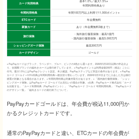
基本1.0%／最大1.5%※
カード利用特典
年間利用特典あり
年間利用特典
年間100万円以上利用で11,000ポイント※
ETCカード
年会費無料
家族カード
あり（年会費無料3枚まで）
・海外旅行傷害保険：最高1億円
旅行保険
・国内旅行傷害保険：最高5,000万円
ショッピングガード保険
最高300万円
カードデザイン
ゴールド
※ PayPayカードはブラック、ラベンダー、ブルー、ピンクの4色から選べます。2026年5月22日以降の申込分よ
り、全国際ブランドの縦向きカードは発行終了しています。※ PayPayポイントは利用金額200円（税込）ごとに
付与。最大1.5%にはPayPayクレジット設定、本人確認、PayPayステップなど所定の条件があります。※ PayPay
カード ゴールド＋0.5%特典は年間利用特典へ順次切り替わっています。2026年5月31日までに入会した方は移行
措置の対象となる場合があります。※ 年間利用特典は対象外取引があります。※ 「国内旅行傷害保険」「ショッ
ピングガード保険」はPayPayカード ゴールドでお支払いの場合が対象。※出典：PayPayカード株式会社「カード
を比較する」「カード利用特典（PayPayポイント）」「PayPayカード ゴールド 年間利用特典」「PayPayカード
のデザイン一覧」「縦向きカードの発行終了について」
PayPayカードゴールドは、年会費が税込11,000円か
かるクレジットカードです。
通常のPayPayカードと違い、ETCカードの年会費が