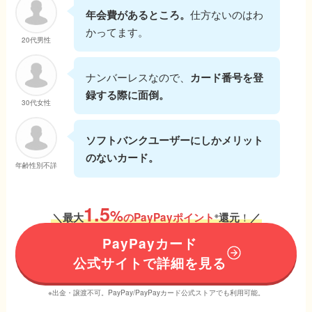
仕方ないのはわ
年会費があるところ。
かってます。
20代男性
ナンバーレスなので、
カード番号を登
録する際に面倒。
30代女性
ソフトバンクユーザーにしかメリット
のないカード。
年齢性別不詳
1.5
%
！
＼
最大
のPayPayポイント
還元
／
※
PayPayカード
公式サイトで詳細を見る
※出金・譲渡不可。PayPay/PayPayカード公式ストアでも利用可能。