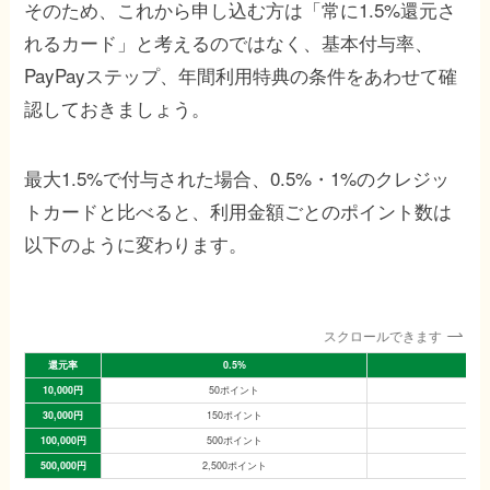
そのため、これから申し込む方は「常に1.5%還元さ
れるカード」と考えるのではなく、基本付与率、
PayPayステップ、年間利用特典の条件をあわせて確
認しておきましょう。
最大1.5%で付与された場合、0.5%・1%のクレジッ
トカードと比べると、利用金額ごとのポイント数は
以下のように変わります。
スクロールできます
還元率
0.5%
10,000円
50ポイント
10
30,000円
150ポイント
30
100,000円
500ポイント
1,0
500,000円
2,500ポイント
5,0