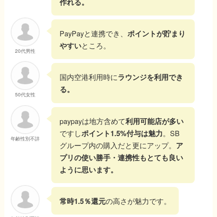
作れる。
PayPayと連携でき、
ポイントが貯まり
ところ。
やすい
20代男性
国内空港利用時に
ラウンジを利用でき
る。
50代女性
paypayは地方含めて
利用可能店が多い
ですし
。SB
ポイント1.5%付与は魅力
年齢性別不詳
グループ内の購入だと更にアップ。
ア
プリの使い勝手・連携性もとても良い
ように思います。
の高さが魅力です。
常時1.5％還元