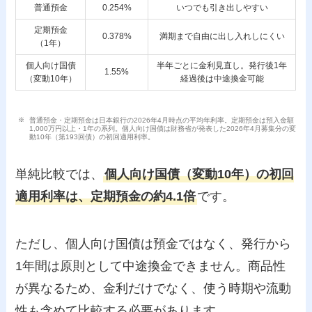
普通預金
0.254%
いつでも引き出しやすい
定期預金
0.378%
満期まで自由に出し入れしにくい
（1年）
個人向け国債
半年ごとに金利見直し。発行後1年
1.55%
（変動10年）
経過後は中途換金可能
普通預金・定期預金は日本銀行の2026年4月時点の平均年利率。定期預金は預入金額
1,000万円以上・1年の系列。個人向け国債は財務省が発表した2026年4月募集分の変
動10年（第193回債）の初回適用利率。
単純比較では、
個人向け国債（変動10年）の初回
適用利率は、定期預金の約4.1倍
です。
ただし、個人向け国債は預金ではなく、発行から
1年間は原則として中途換金できません。商品性
が異なるため、金利だけでなく、使う時期や流動
性も含めて比較する必要があります。