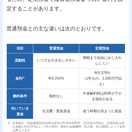
定することがあります。
普通預金との主な違いは次のとおりです。
項目
普通預金
定期預金
満期まで自由に出し入れ
流動性
いつでも引き出しやすい
しにくい
年0.378%
※
金利
年0.254%
（1年もの、1,000万円以
上）
中途解約時は利率が下が
解約条件
制約なし
る場合がある
向いている
生活費・緊急資金
使う時期が決まった資金
資金
日本銀行「預金種類別店頭表示金利の平均年利率等」2026年4月時点。定期預金は預
入金額1,000万円以上・1年の系列。個別の金融機関、預入額、預入期間によって金利
は異なります。