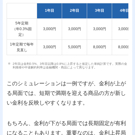
預け方
1年目
2年目
3年目
4年目
5年定期
（年0.3%固
3,000円
3,000円
3,000円
3,000円
定）
1年定期で毎年
3,000円
5,000円
8,000円
8,000円
見直し
2年目は金利0.5%、3年目以降は0.8%に上昇すると仮定した単純計算です。実際の金
利推移や中途解約利率は金融機関・商品によって異なります。
このシミュレーションは一例ですが、金利が上が
る局面では、短期で満期を迎える商品の方が新し
い金利を反映しやすくなります。
もちろん、金利が下がる局面では長期固定が有利
になることもあります。重要なのは、金利上昇局