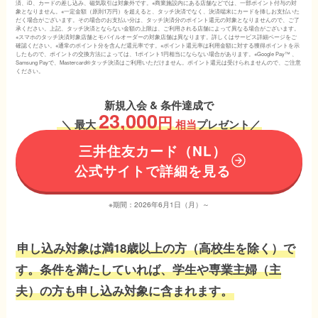
済、iD、カードの差し込み、磁気取引は対象外です。※商業施設内にある店舗などでは、一部ポイント付与の対
象となりません。※一定金額（原則1万円）を超えると、タッチ決済でなく、決済端末にカードを挿しお支払いた
だく場合がございます。その場合のお支払い分は、タッチ決済分のポイント還元の対象となりませんので、ご了
承ください。上記、タッチ決済とならない金額の上限は、ご利用される店舗によって異なる場合がございます。
※スマホのタッチ決済対象店舗とモバイルオーダーの対象店舗は異なります。詳しくはサービス詳細ページをご
確認ください。※通常のポイント分を含んだ還元率です。※ポイント還元率は利用金額に対する獲得ポイントを示
したもので、ポイントの交換方法によっては、1ポイント1円相当にならない場合があります。※Google Pay™ 、
Samsung Payで、Mastercard®タッチ決済はご利用いただけません。ポイント還元は受けられませんので、ご注意
ください。
新規入会 & 条件達成で
23,000
円
＼
最大
相当
プレゼント／
三井住友カード（NL）
公式サイトで詳細を見る
※期間：2026年6月1日（月）～
申し込み対象は満18歳以上の方（高校生を除く）で
す。条件を満たしていれば、学生や専業主婦（主
夫）の方も申し込み対象に含まれます。