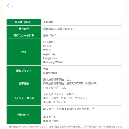
す。
年会費（税込）
永年無料
発行条件
満18歳以上(高校生は除く)
発行にかかる日数
※1
最短10秒
iD（専用）
PiTaPa
WAON
決済
Apple Pay
Google Pay
Samsung Wallet
Visa
国際ブランド
Mastercard
国内旅行傷害保険：なし
付帯保険
海外旅行傷害保険：最高2,000万円（利用付帯）
ショッピング：なし
もらえるポイント：Vポイント
ポイント・還元率
ポイント換算：200円ごとに1ポイント
還元率：0.5%〜7%
※2
ETCカード年会費：550円（初年度無料）
付帯カード
家族カード
年会費：無料
※1 即時発行ができない場合があります。※2 年1回以上利用で翌年度無料。発行手数料0円 ※カード現物のタッチ決