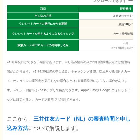
スクロールできます
項目
即時発行
申し込み方法
即時発行で申し込み
10
クレジットカードの発行にかかる期間
※1
最短
秒
クレジットカードを使えるようになるタイミング
※3
カード番号確認後
不可
家族カードやETCカードの同時申し込み
カード発行後に追加申し込み
※1 即時発行ができない場合があります。申し込み情報の入力や口座振替設定には別途時
間がかかります。 ※2 19:30以降の申し込み、キャッシング希望、交通系IC機能付きカー
ド、オンライン口座設定が完了しない場合などは3営業日発行にならない場合がありま
す。 ※3 カード情報はVpassアプリで確認できます。Apple Payや Google ウォレット™
などに設定すると、カード到着前でも利用できます。
ここから、
三井住友カード（NL）の審査時間と申し
について解説します。
込み方法