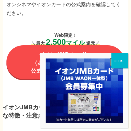
オンシネマやイオンカードの公式案内を確認してく
ださい。
Web限定！
2,500
マイル
＼最大
還元／
イオンJMBカード
（JMB WAON一体型）
公式サイトで詳細を見る
イオンJMBカード（JMB WAON一体型）の主
な特徴・注意点