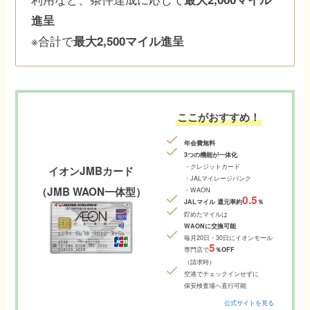
進呈
※合計で
最大2,500マイル進呈
ここがおすすめ！
年会費無料
3つの機能が一体化
・クレジットカード
イオンJMBカード
・JALマイレージバンク
（JMB WAON一体型）
・WAON
0.5
JALマイル 還元率約
％
貯めたマイルは
WAONに交換可能
毎月20日・30日にイオンモール
5
専門店で
％OFF
（請求時）
空港でチェックインせずに
保安検査場へ直行可能
公式サイトを見る