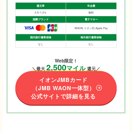
還元率
年会費
0.5~1.0％
無料
国際ブランド
電子マネー
WAON,イオンiD,Apple Pay
国内旅行傷害保険
海外旅行傷害保険
なし
なし
Web限定！
2,500
マイル
＼最大
還元／
イオンJMBカード
（JMB WAON一体型）
公式サイトで詳細を見る