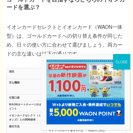
ードを選ぶ？
イオンカードセレクトとイオンカード（WAON一体
型）は、ゴールドカードへの切り替え条件が同じた
め、日々の使い方に合わせて選びましょう。両カー
ドの主な違いは以下の通りです。
項目
イオンカードセレクト
イオンカード（WAON一体
型）
主な機能
クレジットカード・イオン銀
クレジットカード・電子マネ
行キャッシュカード・電子マ
ーWAON
ネーWAON
引落口座
イオン銀行のみ
好きな銀行口座を指定可能
WAONオートチャージのポ
200円ごとに1WAON POINT
ポイント進呈なし
イント
イオンカードセレクト（ミニ
できない（セレクトは1人1
できる
オンズ）との同時保有
枚）
発行方法
新規申し込み、または通常デ
新規申し込み（最短5分の即
ザインへのカード番号そのま
時発行に対応）