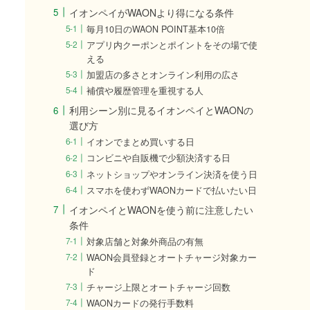
イオンペイがWAONより得になる条件
毎月10日のWAON POINT基本10倍
アプリ内クーポンとポイントをその場で使
える
加盟店の多さとオンライン利用の広さ
補償や履歴管理を重視する人
利用シーン別に見るイオンペイとWAONの
選び方
イオンでまとめ買いする日
コンビニや自販機で少額決済する日
ネットショップやオンライン決済を使う日
スマホを使わずWAONカードで払いたい日
イオンペイとWAONを使う前に注意したい
条件
対象店舗と対象外商品の有無
WAON会員登録とオートチャージ対象カー
ド
チャージ上限とオートチャージ回数
WAONカードの発行手数料