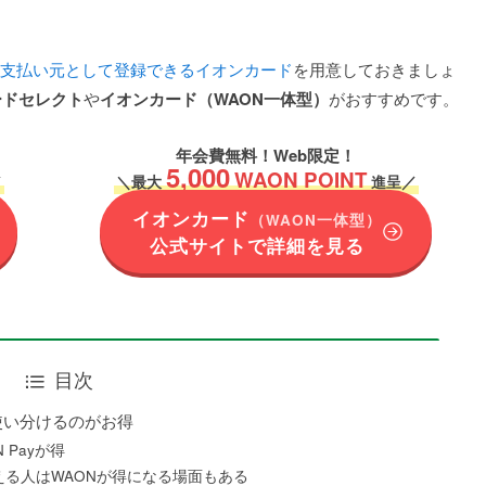
支払い元として登録できるイオンカード
を用意しておきましょ
ードセレクト
や
イオンカード（WAON一体型）
がおすすめです。
年会費無料！Web限定！
5,000
WAON POINT
／
＼
最大
進呈／
イオンカード
（WAON一体型）
公式サイトで詳細を見る
目次
使い分けるのがお得
 Payが得
る人はWAONが得になる場面もある