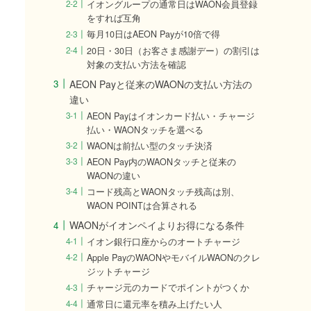
イオングループの通常日はWAON会員登録
をすれば互角
毎月10日はAEON Payが10倍で得
20日・30日（お客さま感謝デー）の割引は
対象の支払い方法を確認
AEON Payと従来のWAONの支払い方法の
違い
AEON Payはイオンカード払い・チャージ
払い・WAONタッチを選べる
WAONは前払い型のタッチ決済
AEON Pay内のWAONタッチと従来の
WAONの違い
コード残高とWAONタッチ残高は別、
WAON POINTは合算される
WAONがイオンペイよりお得になる条件
イオン銀行口座からのオートチャージ
Apple PayのWAONやモバイルWAONのクレ
ジットチャージ
チャージ元のカードでポイントがつくか
通常日に還元率を積み上げたい人