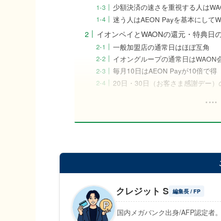
少額決済の速さを重視する人はWA
迷う人はAEON Payを基本にして
イオンペイとWAONの還元・特典日
一般加盟店の通常日はほぼ互角
イオングループの通常日はWAON
毎月10日はAEON Payが10倍で得
20日・30日（お客さま感謝デー
クレジット S
編集長 / FP
国内メガバンク出身/AFP認定者