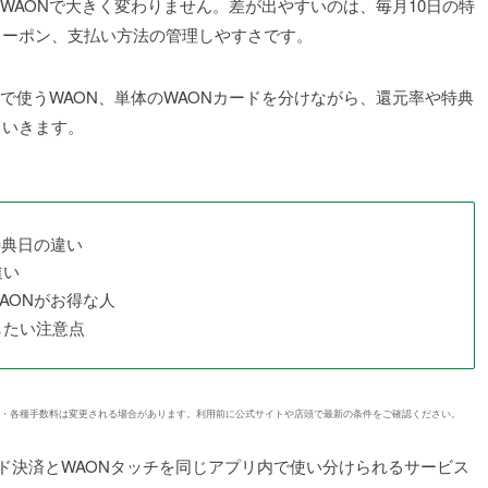
とWAONで大きく変わりません。差が出やすいのは、毎月10日の特
クーポン、支払い方法の管理しやすさです。
ホで使うWAON、単体のWAONカードを分けながら、還元率や特典
ていきます。
特典日の違い
違い
WAONがお得な人
したい注意点
象商品・各種手数料は変更される場合があります。利用前に公式サイトや店頭で最新の条件をご確認ください。
、コード決済とWAONタッチを同じアプリ内で使い分けられるサービス