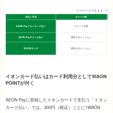
スクロールできます
支払い方法
チャージ時
AEON Payイオンカード払い
チャージ不要
イ
AEON Payチャージ払い
通常はポイントなし
イ
WAONタッチ
通常はポイントなし
イ
イオンカード払いはカード利用分としてWAON
POINTが付く
AEON Payに登録したイオンカードで支払う「イオン
カード払い」では、200円（税込）ごとに1WAON