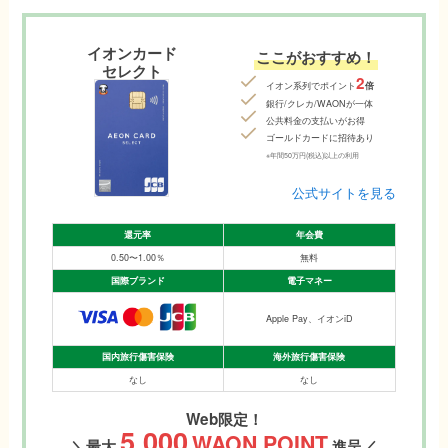
イオンカード
ここがおすすめ！
セレクト
2
イオン系列でポイント
倍
銀行/クレカ/WAONが一体
公共料金の支払いがお得
ゴールドカードに招待あり
※年間50万円(税込)以上の利用
公式サイトを見る
還元率
年会費
0.50〜1.00％
無料
国際ブランド
電子マネー
Apple Pay、イオンiD
国内旅行傷害保険
海外旅行傷害保険
なし
なし
Web限定！
5,000
WAON POINT
＼
最大
進呈／