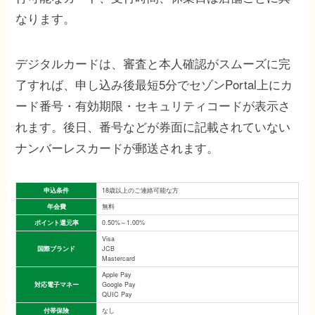
なります。
デジタルカードは、審査と本人確認がスムーズに完
了すれば、申し込み後最短5分でセゾンPortal上にカ
ード番号・有効期限・セキュリティコードが表示さ
れます。後日、番号などが券面に記載されていない
ナンバーレスカードが郵送されます。
申込条件
18歳以上のご連絡可能な方
年会費
無料
ポイント還元率
0.50%～1.00%
Visa
国際ブランド
JCB
Mastercard
Apple Pay
対応電子マネー
Google Pay
QUIC Pay
付帯保険
なし