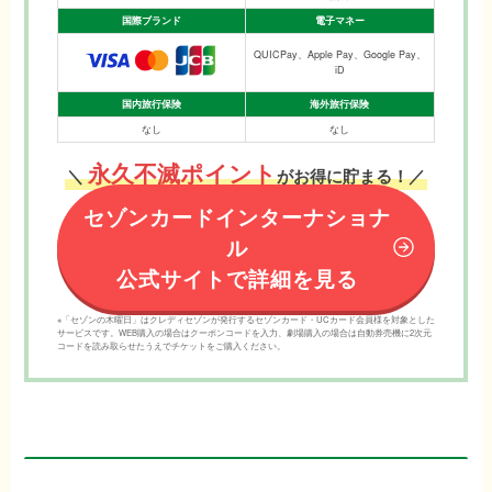
国際ブランド
電子マネー
QUICPay、Apple Pay、Google Pay、
iD
国内旅行保険
海外旅行保険
なし
なし
永久不滅ポイント
＼
がお得に貯まる！／
セゾンカードインターナショナ
ル
公式サイトで詳細を見る
※「セゾンの木曜日」はクレディセゾンが発行するセゾンカード・UCカード会員様を対象とした
サービスです。WEB購入の場合はクーポンコードを入力、劇場購入の場合は自動券売機に2次元
コードを読み取らせたうえでチケットをご購入ください。