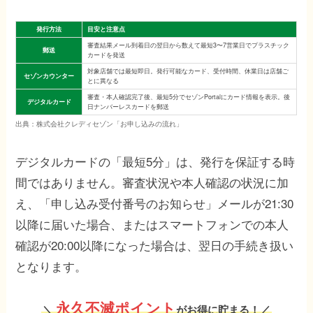
発行方法
目安と注意点
審査結果メール到着日の翌日から数えて最短3〜7営業日でプラスチック
郵送
カードを発送
対象店舗では最短即日。発行可能なカード、受付時間、休業日は店舗ご
セゾンカウンター
とに異なる
審査・本人確認完了後、最短5分でセゾンPortalにカード情報を表示。後
デジタルカード
日ナンバーレスカードを郵送
出典：株式会社クレディセゾン「お申し込みの流れ」
デジタルカードの「最短5分」は、発行を保証する時
間ではありません。審査状況や本人確認の状況に加
え、「申し込み受付番号のお知らせ」メールが21:30
以降に届いた場合、またはスマートフォンでの本人
確認が20:00以降になった場合は、翌日の手続き扱い
となります。
永久不滅ポイント
＼
がお得に貯まる！／