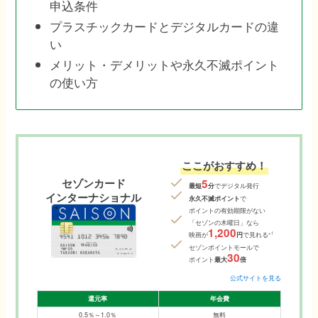
申込条件
プラスチックカードとデジタルカードの違
い
メリット・デメリットや永久不滅ポイント
の使い方
ここがおすすめ！
セゾンカード
5
最短
分
でデジタル発行
インターナショナル
永久不滅ポイント
で
ポイントの有効期限がない
「セゾンの木曜日」なら
1,200
※1
映画が
円
で見れる
セゾンポイントモールで
30
ポイント
最大
倍
公式サイトを見る
還元率
年会費
0.5％～1.0％
無料