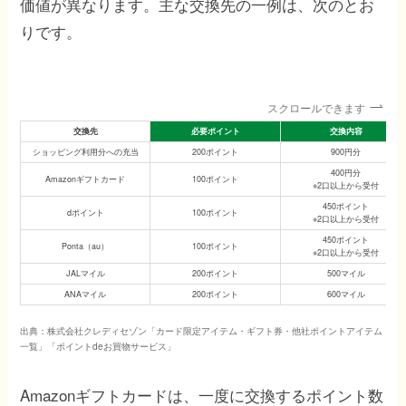
価値が異なります。主な交換先の一例は、次のとお
りです。
スクロールできます
交換先
必要ポイント
交換内容
ショッピング利用分への充当
200ポイント
900円分
400円分
Amazonギフトカード
100ポイント
※2口以上から受付
450ポイント
dポイント
100ポイント
※2口以上から受付
450ポイント
Ponta（au）
100ポイント
※2口以上から受付
JALマイル
200ポイント
500マイル
ANAマイル
200ポイント
600マイル
出典：株式会社クレディセゾン「カード限定アイテム・ギフト券・他社ポイントアイテム
一覧」「ポイントdeお買物サービス」
Amazonギフトカードは、一度に交換するポイント数