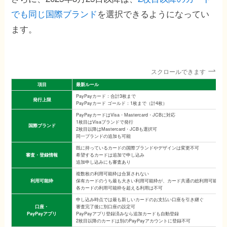
でも同じ国際ブランド
を選択できるようになってい
ます。
スクロールできます
項目
最新ルール
PayPayカード：合計3枚まで
発行上限
PayPayカード ゴールド：1枚まで（計4枚）
PayPayカードはVisa・Mastercard・JCBに対応
1枚目はVisaブランドで発行
国際ブランド
2枚目以降はMastercard・JCBも選択可
同一ブランドの追加も可能
既に持っているカードの国際ブランドやデザインは変更不可
審査・登録情報
希望するカードは追加で申し込み
追加申し込みにも審査あり
複数枚の利用可能枠は合算されない
利用可能枠
保有カードのうち最も大きい利用可能枠が、カード共通の総利用可能枠に
各カードの利用可能枠を超える利用は不可
申し込み時点では最も新しいカードのお支払い口座を引き継ぐ
口座
・
審査完了後に別口座の設定可
PayPayアプリ
PayPayアプリ登録済みなら追加カードも自動登録
2枚目以降のカードは別のPayPayアカウントに登録不可