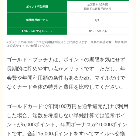
加算日から2年間
ポイント有効期限
期限前に延長手続き可
年間利用ボーナス
なし
ANA・JALマイルレート
1P＝0.5マイル
※プラチナの年間ボーナスは利用額の区分ごとに異なります。最新の集計対象・加算条件
は公式サイトでご確認ください。
ゴールド・プラチナは、ポイントの期限を気にせず
長期的に貯めやすい点がメリットです。ただし、年
会費や年間利用額の条件もあるため、マイルだけで
なくカード全体の特典と費用を比較してください。
ゴールドカードで年間100万円を通常還元だけで利用
した場合、端数を考慮しない単純計算では通常ポイ
ントが5,000ポイント、年間ボーナスが10,000ポイン
トです。合計15,000ポイントをすべてマイルへ交換