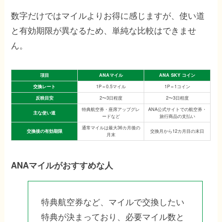
数字だけではマイルよりお得に感じますが、使い道
と有効期限が異なるため、単純な比較はできませ
ん。
項目
ANAマイル
ANA SKY コイン
交換レート
1P＝0.5マイル
1P＝1コイン
反映目安
2〜3日程度
2〜3日程度
特典航空券・座席アップグレ
ANA公式サイトでの航空券・
主な使い道
ードなど
旅行商品の支払い
通常マイルは最大36カ月後の
交換後の有効期限
交換月から12カ月目の末日
月末
ANAマイルがおすすめな人
特典航空券など、マイルで交換したい
特典が決まっており、必要マイル数と