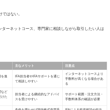
だけではない。
ンターネットコース、専門家に相談しながら取引したい人は
主なメリット
注意点
インターネットコースより
用を進
IFA担当者やIFAサポートを通じ
手数料が高くなる場合があ
て相談しやすい
る
問など
担当者による継続的なアドバイ
サポート範囲・注文方法・
受けた
スを受けやすい
手数料体系の確認が必要
条件を満たせば国内株式売買手
IFAによる投資相談や担当