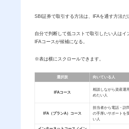
SBI証券で取引する方法は、IFAを通す方法
自分で判断して低コストで取引したい人はイ
IFAコースが候補になる。
※表は横にスクロールできます。
選択肢
向いている人
相談しながら資産運
IFAコース
めたい人
担当者から電話・訪
IFA（プランA）コース
の手厚いサポートを
い人
インターネットコース／イン