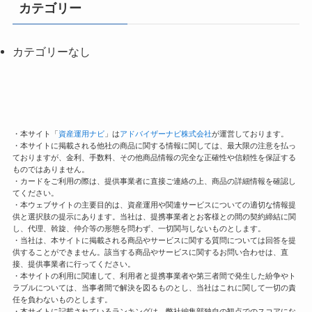
カテゴリー
カテゴリーなし
・本サイト「
資産運用ナビ
」は
アドバイザーナビ株式会社
が運営しております。
・本サイトに掲載される他社の商品に関する情報に関しては、最大限の注意を払っ
ておりますが、金利、手数料、その他商品情報の完全な正確性や信頼性を保証する
ものではありません。
・カードをご利用の際は、提供事業者に直接ご連絡の上、商品の詳細情報を確認し
てください。
・本ウェブサイトの主要目的は、資産運用や関連サービスについての適切な情報提
供と選択肢の提示にあります。当社は、提携事業者とお客様との間の契約締結に関
し、代理、斡旋、仲介等の形態を問わず、一切関与しないものとします。
・当社は、本サイトに掲載される商品やサービスに関する質問については回答を提
供することができません。該当する商品やサービスに関するお問い合わせは、直
接、提供事業者に行ってください。
・本サイトの利用に関連して、利用者と提携事業者や第三者間で発生した紛争やト
ラブルについては、当事者間で解決を図るものとし、当社はこれに関して一切の責
任を負わないものとします。
・本サイトに記載されているランキングは、弊社編集部独自の観点でのスコアにな