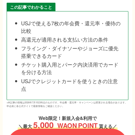
この記事でわかること
USJで使える7枚の年会費・還元率・優待の
比較
高還元が適用される支払い方法の条件
フライング・ダイナソーやジョーズに優先
搭乗できるカード
チケット購入用とパーク内決済用でカード
を分ける方法
USJでクレジットカードを使うときの注意
点
※本記事の情報は2026年7月15日時点のものです。年会費・還元率・キャンペーンは変更される場合があります。
申込前に各公式サイトで最新情報をご確認ください。
Web限定！新規入会&利用で
5,000
WAON
POINT
＼最大
貰える／