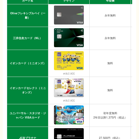
カード名
デザイン
年会費
Oliveフレキシブルペイ（一
永年無料
般）
三井住友カード（NL）
永年無料
イオンカード（ミニオンズ）
無料
（
＠ULC UCC
イオンカードセレクト（ミニ
無料
オンズ）
＠ULC UCC
ユニバーサル・スタジオ・ジ
初年度無料
ャパン VISAカード
2年目以降1,375円（税込）
通
JCBプラチナ
27,500円（税込）