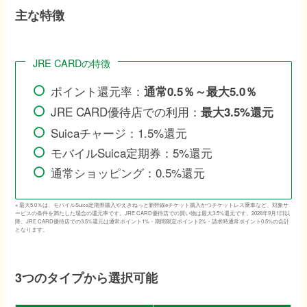
主な特徴
JRE CARDの特徴
ポイント還元率：
通常0.5％～最大5.0％
JRE CARD優待店での利用：
最大3.5%還元
Suicaチャージ：1.5%還元
モバイルSuica定期券：5%還元
通常ショッピング：0.5%還元
※ 最大5.0％は、モバイルSuica定期券購入やえきねっと新幹線eチケット購入かつチケットレス乗車など、対象サ
ービスの条件を満たした場合の還元率です。JRE CARD優待店での買い物は最大3.5%還元です。2026年9月1日以
降、JRE CARD優待店での3.5%還元は通常ポイント1%・期間限定ポイント2%・請求時通常ポイント0.5%の合計
となります。
3つのタイプから選択可能