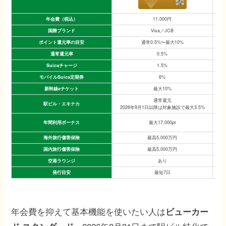
年会費（税込）
11,000円
国際ブランド
Visa／JCB
ポイント還元率の目安
通常0.5%〜最大10%
通常還元率
0.5%
Suicaチャージ
1.5%
モバイルSuica定期券
6%
新幹線eチケット
最大10%
通常還元
駅ビル・エキナカ
2026年9月1日以降は対象施設で最大3.5%
2
年間利用ボーナス
最大17,000pt
海外旅行傷害保険
最高5,000万円
国内旅行傷害保険
最高5,000万円
空港ラウンジ
あり
発行目安
最短7日
即
年会費を抑えて基本機能を使いたい人は
ビューカー