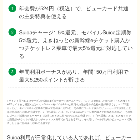
年会費が524円（税込）で、ビューカード共通
の主要特典を使える
Suicaチャージ1.5%還元、モバイルSuica定期券
5%還元、えきねっとの新幹線eチケット購入か
つチケットレス乗車で最大5%還元に対応してい
る
年間利用ボーナスがあり、年間150万円利用で
最大5,250ポイントが貯まる
※ ポイント付与およびサービスの詳細はビューカードホームページ、モバイルSuica、JRE POINT・えきねっと
WEBサイトをご確認ください。※ Suica・モバイルSuicaは東日本旅客鉄道株式会社の登録商標です。※ 「5%還
元」とは、モバイルSuica定期券の購入で付与される2%と、その際にゴールド以外のビューカードで決済したと
きに付与される3%の合計です。※ 「5%還元」とは、モバイルSuicaグリーン券の購入で付与される2%と、その際
にゴールド以外のビューカードで決済したときに付与される3%の合計です。※ 「5%還元」とは、えきねっとで
の新幹線eチケットの購入かつチケットレス乗車で付与される2%と、その際にゴールド以外のビューカードで決
済したときに付与される3%の合計です。
Suica利用が日常化している人であれば、ビューカー