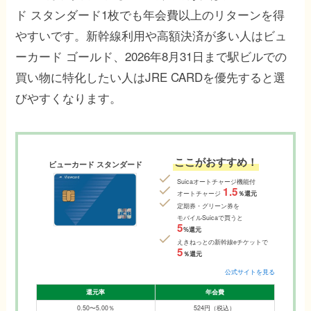
ド スタンダード1枚でも年会費以上のリターンを得
やすいです。新幹線利用や高額決済が多い人はビュ
ーカード ゴールド、2026年8月31日まで駅ビルでの
買い物に特化したい人はJRE CARDを優先すると選
びやすくなります。
ここがおすすめ！
ビューカード スタンダード
Suicaオートチャージ機能付
1.5
オートチャージ
％還元
定期券・グリーン券を
モバイルSuicaで買うと
5
%還元
えきねっとの新幹線eチケット
で
5
％還元
公式サイトを見る
還元率
年会費
0.50〜5.00％
524円（税込）