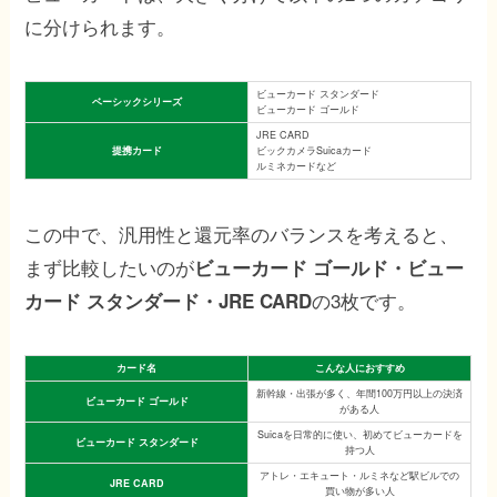
に分けられます。
ビューカード スタンダード
ベーシックシリーズ
ビューカード ゴールド
JRE CARD
提携カード
ビックカメラSuicaカード
ルミネカードなど
この中で、汎用性と還元率のバランスを考えると、
まず比較したいのが
ビューカード ゴールド・ビュー
の3枚です。
カード スタンダード・JRE CARD
カード名
こんな人におすすめ
新幹線・出張が多く、年間100万円以上の決済
ビューカード ゴールド
がある人
Suicaを日常的に使い、初めてビューカードを
ビューカード スタンダード
持つ人
アトレ・エキュート・ルミネなど駅ビルでの
JRE CARD
買い物が多い人