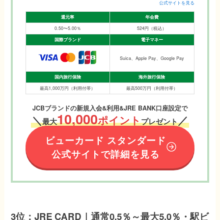
公式サイトを見る
還元率
年会費
0.50〜5.00％
524円（税込）
国際ブランド
電子マネー
Suica、Apple Pay、Google Pay
国内旅行保険
海外旅行保険
最高1,000万円（利用付帯）
最高500万円（利用付帯）
JCBブランドの新規入会&利用&JRE BANK口座設定で
10,000
＼
ポイント
／
最大
プレゼント
ビューカード スタンダード
公式サイトで詳細を見る
3位：JRE CARD｜通常0.5％～最大5.0％・駅ビ