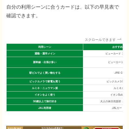
自分の利用シーンに合うカードは、以下の早見表で
確認できます。
スクロールできます
利用シーン
おすすめカー
通勤・通学メイン
ビューカード スタ
新幹線・出張が多い
ビューカード ゴ
駅ビルでよく買い物をする
JRE CARD
ビックカメラで家電を買う
ビックカメラSuic
ルミネ・ニュウマン派
ルミネカー
イオンをよく使う
イオンSuicaカ
50歳以上で旅行好き
大人の休日倶楽部 ミド
JAL利用者
JALカードSui