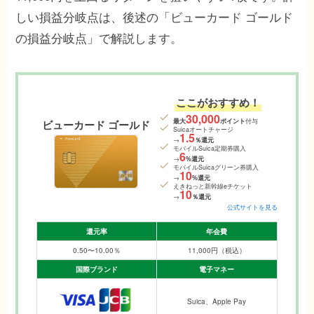
しい損益分岐点は、後述の「ビューカード ゴールド
の損益分岐点」で解説します。
ここがおすすめ！
30,000
最大
ポイント
付与
ビューカード ゴールド
Suicaオートチャージ
1.5
→
％還元
モバイルSuica定期券購入
6
→
%還元
モバイルSuicaグリーン券購入
10
→
%還元
えきねっと新幹線eチケット
10
→
％還元
公式サイトを見る
還元率
年会費
0.50〜10.00％
11,000円（税込）
国際ブランド
電子マネー
Suica、Apple Pay