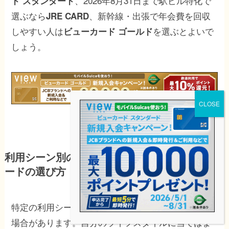
、2026年8月31日まで駅ビル特化で
ド スタンダード
選ぶなら
、新幹線・出張で年会費を回収
JRE CARD
しやすい人は
を選ぶとよいで
ビューカード ゴールド
しょう。
利用シーン別のおすすめビューカード｜提携カ
ードの選び方
特定の利用シーンでは提携カードの方が使いやすい
場合があります。自分のライフスタイルに当てはま