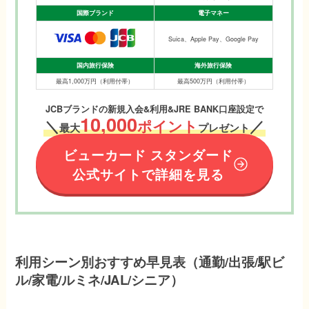
国際ブランド
電子マネー
Suica、Apple Pay、Google Pay
国内旅行保険
海外旅行保険
最高1,000万円（利用付帯）
最高500万円（利用付帯）
JCBブランドの新規入会&利用&JRE BANK口座設定で
10,000
＼
ポイント
／
最大
プレゼント
ビューカード スタンダード
公式サイトで詳細を見る
利用シーン別おすすめ早見表（通勤/出張/駅ビ
ル/家電/ルミネ/JAL/シニア）