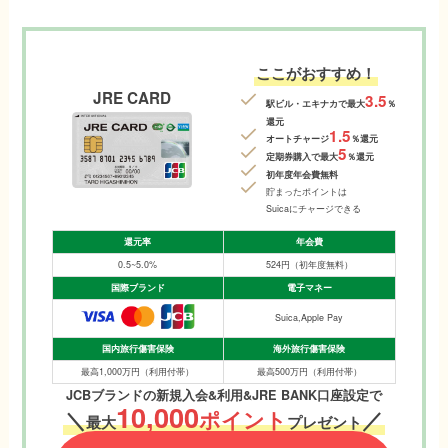
ここがおすすめ！
JRE CARD
3.5
駅ビル・エキナカで最大
％
還元
1.5
オートチャージ
％還元
5
定期券購入で最大
％還元
初年度年会費無料
貯まったポイントは
Suicaにチャージできる
還元率
年会費
0.5~5.0%
524円（初年度無料）
国際ブランド
電子マネー
Suica,Apple Pay
国内旅行傷害保険
海外旅行傷害保険
最高1,000万円（利用付帯）
最高500万円（利用付帯）
JCBブランドの新規入会&利用&JRE BANK口座設定で
10,000
＼
ポイント
／
最大
プレゼント