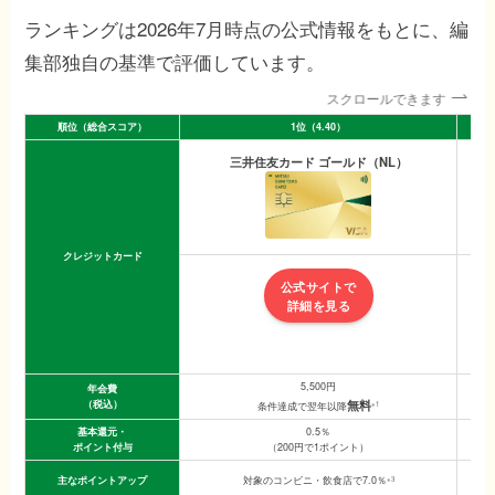
ランキングは2026年7月時点の公式情報をもとに、編
集部独自の基準で評価しています。
スクロールできます
順位（総合スコア）
1位（4.40）
三井住友カード ゴールド（NL）
クレジットカード
公式サイトで
詳細を見る
5,500円
年会費
無料
（税込）
※1
条件達成で翌年以降
基本還元・
0.5％
ポイント付与
（200円で1ポイント）
主なポイントアップ
※3
対象のコンビニ・飲食店で7.0％