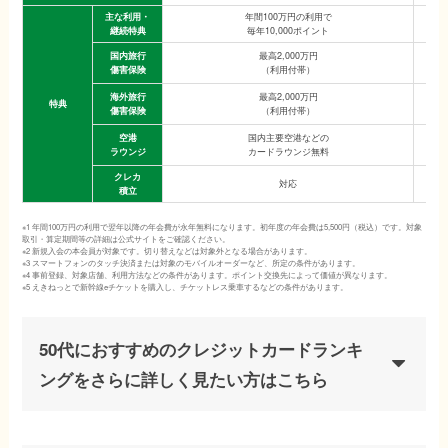
主な利用・
年間100万円の利用で
継続特典
毎年10,000ポイント
国内旅行
最高2,000万円
傷害保険
（利用付帯）
海外旅行
最高2,000万円
特典
傷害保険
（利用付帯）
空港
国内主要空港などの
ラウンジ
カードラウンジ無料
クレカ
対応
積立
※1 年間100万円の利用で翌年以降の年会費が永年無料になります。初年度の年会費は5,500円（税込）です。対象
取引・算定期間等の詳細は公式サイトをご確認ください。
※2 新規入会の本会員が対象です。切り替えなどは対象外となる場合があります。
※3 スマートフォンのタッチ決済または対象のモバイルオーダーなど、所定の条件があります。
※4 事前登録、対象店舗、利用方法などの条件があります。ポイント交換先によって価値が異なります。
※5 えきねっとで新幹線eチケットを購入し、チケットレス乗車するなどの条件があります。
50代におすすめのクレジットカードランキ
ングをさらに詳しく見たい方はこちら