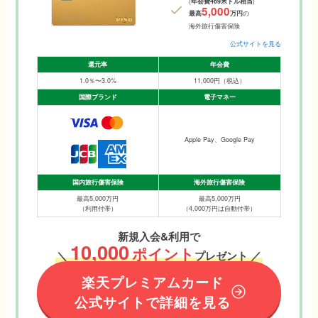
(
年会費469米ドル相当
)
5,000
最高
万円
の
海外旅行傷害保険
公式サイトを見る
還元率
年会費
1.0％〜3.0%
11,000円（税込）
国際ブランド
電子マネー
Apple Pay、Google Pay
国内旅行傷害保険
海外旅行傷害保険
最高5,000万円
最高5,000万円
（利用付帯）
（4,000万円は自動付帯）
新規入会&利用で
10,000
ポイント
＼
プレゼント ／
楽天プレミアムカード
公式サイトで詳細を見る