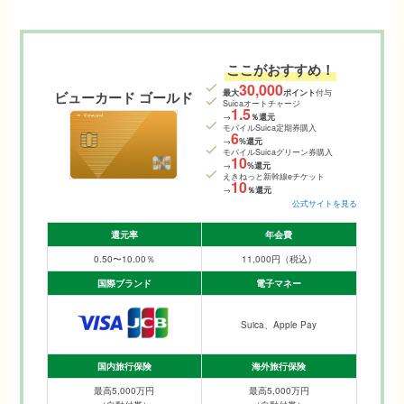
ここがおすすめ！
30,000
最大
ポイント
付与
ビューカード ゴールド
Suicaオートチャージ
1.5
→
％還元
モバイルSuica定期券購入
6
→
%還元
モバイルSuicaグリーン券購入
10
→
%還元
えきねっと新幹線eチケット
10
→
％還元
公式サイトを見る
還元率
年会費
0.50〜10.00％
11,000円（税込）
国際ブランド
電子マネー
Suica、Apple Pay
国内旅行保険
海外旅行保険
最高5,000万円
最高5,000万円