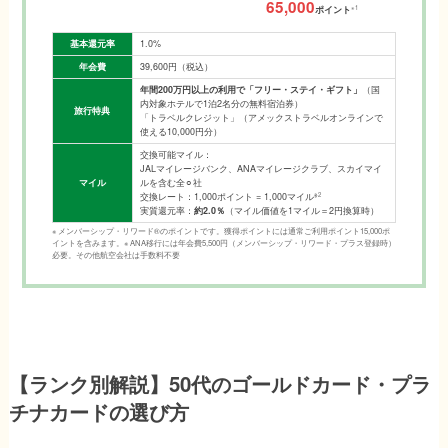
65,000
※1
ポイント
基本還元率
1.0%
年会費
39,600円（税込）
年間200万円以上の利用で「フリー・ステイ・ギフト」
（国
内対象ホテルで1泊2名分の無料宿泊券）
旅行特典
「トラベルクレジット」（アメックストラベルオンラインで
使える10,000円分）
交換可能マイル：
JALマイレージバンク、ANAマイレージクラブ、スカイマイ
マイル
ルを含む全⚪︎社
※
2
交換レート：1,000ポイント = 1,000マイル
実質還元率：
約2.0％
（マイル価値を1マイル＝2円換算時）
※ メンバーシップ・リワード®のポイントです。獲得ポイントには通常ご利用ポイント15,000ポ
イントを含みます。※ ANA移行には年会費5,500円（メンバーシップ・リワード・プラス登録時）
必要。その他航空会社は手数料不要
【ランク別解説】50代のゴールドカード・プラ
チナカードの選び方