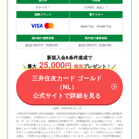
還元率
年会費
※2
※1
0.5〜7％
5,500円（税込）
国際ブランド
電子マネー
Apple Pay、Google Pay
国内旅行傷害保険
海外旅行傷害保険
最高2,000万円（利用付帯）
最高2,000万円（利用付帯）
新規入会&条件達成で
25,000
円
最大
相当
プレゼント
！
／
＼
三井住友カード
ゴールド
（NL）
公式サイトで詳細を見る
※期間：2026年6月1日（月）～
※ 年間100万円利用で翌年以降無料。年間100万円利用の対象取引や算定期間等の実際の適用条件
などの詳細は、三井住友カードのホームページを必ずご確認ください。※カード現物のタッチ決
済、iD、カードの差し込み、磁気取引は対象外です。※商業施設内にある店舗などでは、一部ポ
イント付与の対象となりません。※一定金額（原則1万円）を超えると、タッチ決済でなく、決済
端末にカードを挿しお支払いただく場合がございます。その場合のお支払い分は、タッチ決済分
のポイント還元の対象となりませんので、ご了承ください。上記、タッチ決済とならない金額の
上限は、ご利用される店舗によって異なる場合がございます。※スマホのタッチ決済対象店舗と