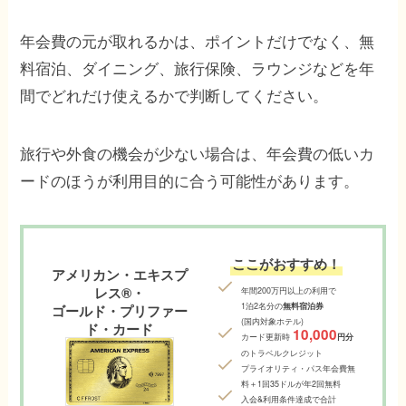
年会費の元が取れるかは、ポイントだけでなく、無
料宿泊、ダイニング、旅行保険、ラウンジなどを年
間でどれだけ使えるかで判断してください。
旅行や外食の機会が少ない場合は、年会費の低いカ
ードのほうが利用目的に合う可能性があります。
ここがおすすめ！
アメリカン・エキスプ
レス®・
年間200万円以上の利用で
1泊2名分の
無料宿泊券
ゴールド・プリファー
(国内対象ホテル)
ド・カード
10,000
カード更新時
円分
のトラベルクレジット
プライオリティ・パス年会費無
料
＋1回35ドルが年2回無料
入会&利用条件達成で合計