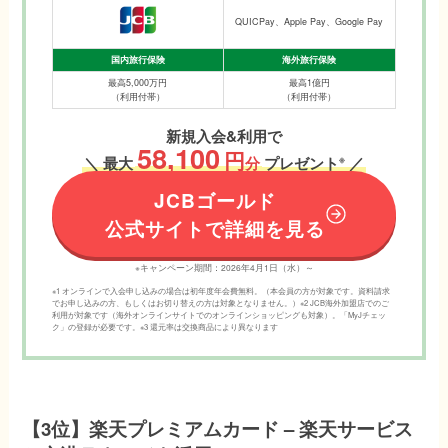
QUICPay、Apple Pay、Google Pay
国内旅行保険
海外旅行保険
最高5,000万円
最高1億円
（利用付帯）
（利用付帯）
新規入会&利用で
58,100
円
※
＼ 最大
分
プレゼント
／
JCBゴールド
公式サイトで詳細を見る
※キャンペーン期間：2026年4月1日（水）～
※1 オンラインで入会申し込みの場合は初年度年会費無料。（本会員の方が対象です。資料請求
でお申し込みの方、もしくはお切り替えの方は対象となりません。）※2 JCB海外加盟店でのご
利用が対象です（海外オンラインサイトでのオンラインショッピングも対象）。「MyJチェッ
ク」の登録が必要です。※3 還元率は交換商品により異なります
【3位】楽天プレミアムカード – 楽天サービス