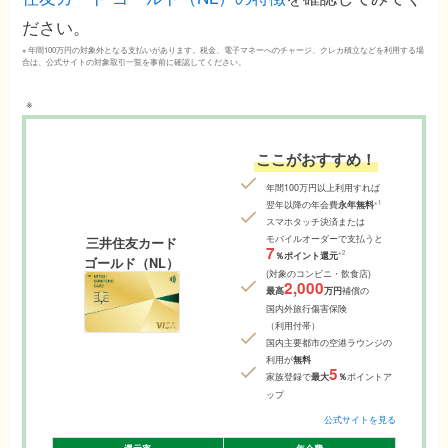
ださい。
※ 年間100万円の対象外となる支払いがあります。税金、電子マネーへのチャージ、クレカ積立などを利用する場
合は、公式サイトの対象取引一覧を事前に確認してください。
ここがおすすめ！
年間100万円以上利用すれば
※1
翌年以降の年会費
永年無料
スマホタッチ決済または
モバイルオーダーで支払うと
三井住友カード
7
※2
％ポイント還元
ゴールド（NL）
(対象のコンビニ・飲食店)
2,000
最高
万円
補償の
国内外旅行傷害保険
（利用付帯）
国内主要都市の空港ラウンジの
利用が
無料
5
家族登録で
最大
％
ポイントア
ップ
公式サイトを見る