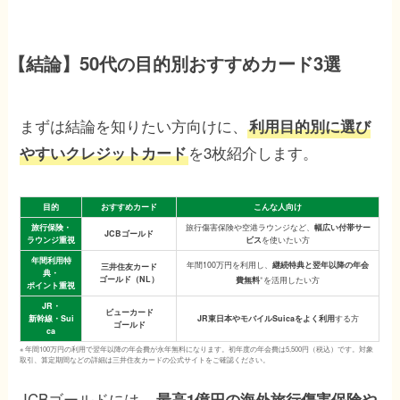
【結論】50代の目的別おすすめカード3選
まずは結論を知りたい方向けに、
利用目的別に選び
を3枚紹介します。
やすいクレジットカード
目的
おすすめカード
こんな人向け
旅行保険・
旅行傷害保険や空港ラウンジなど、
幅広い付帯サー
JCBゴールド
ラウンジ重視
ビス
を使いたい方
年間利用特
年間100万円を利用し、
継続特典と翌年以降の年会
三井住友カード
典・
ゴールド
（NL）
※
費無料
を活用したい方
ポイント重視
JR・
ビューカード
新幹線
・Sui
JR東日本やモバイルSuicaをよく利用
する方
ゴールド
ca
※ 年間100万円の利用で翌年以降の年会費が永年無料になります。初年度の年会費は5,500円（税込）です。対象
取引、算定期間などの詳細は三井住友カードの公式サイトをご確認ください。
JCBゴールドには、
最高1億円の海外旅行傷害保険や