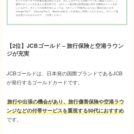
モバイルオーダーの対象店舗は異なります。詳しくはサービス詳細ページをご確認ください。※
通常のポイント分を含んだ還元率です。※ポイント還元率は利用金額に対する獲得ポイントを示
したもので、ポイントの交換方法によっては、1ポイント1円相当にならない場合があります。
※Google Pay™ 、Samsung Payで、Mastercard®タッチ決済はご利用いただけません。ポイント還
元は受けられませんので、ご注意ください。
【2位】JCBゴールド – 旅行保険と空港ラウン
ジが充実
JCBゴールドは、日本発の国際ブランドであるJCB
が発行するゴールドカードです。
旅行や出張の機会があり、旅行傷害保険や空港ラウ
ンジなどの付帯サービスを重視する50代におすすめ
です。