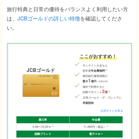
旅行特典と日常の優待をバランスよく利用したい方
は、
JCBゴールドの詳しい特徴
を確認してくださ
い。
ここがおすすめ！
オンライン入会なら
JCBゴールド
※1
初年度
年会費無料
海外旅行傷害保険が
1
最大
億円
（利用付帯）
海外で利用すると
2
※2
自動でポイント
倍
JCBゴールド・ザ・プレミアに
早期招待
公式サイトを見る
還元率
年会費
※3
※1
0.50〜10.00％
11,000円（税込）
国際ブランド
電子マネー