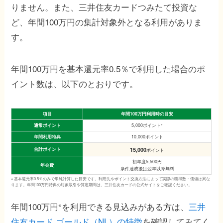
りません。また、三井住友カードつみたて投資な
ど、年間100万円の集計対象外となる利用がありま
す。
年間100万円を基本還元率0.5％で利用した場合のポ
イント数は、以下のとおりです。
項目
年間100万円利用時の目安
通常ポイント
※
5,000ポイント
年間利用特典
10,000ポイント
15,000
合計ポイント
ポイント
初年度5,500円
年会費
条件達成後は翌年以降無料
※ 基本還元率0.5％のみで単純計算した目安です。利用先やポイント交換方法によって実際の獲得数・価値は異な
ります。年間100万円特典の対象取引や算定期間は、三井住友カードの公式サイトをご確認ください。
年間100万円
を利用できる見込みがある方は、
三井
※
住友カード ゴールド（NL）の特徴
を確認してみてく