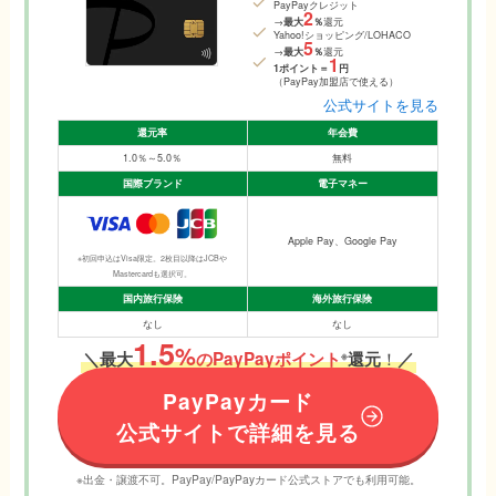
PayPayクレジット
2
→
最大
％
還元
Yahoo!ショッピング/LOHACO
5
→
最大
％
還元
1
1ポイント＝
円
（PayPay加盟店で使える）
公式サイトを見る
還元率
年会費
1.0％～5.0％
無料
国際ブランド
電子マネー
Apple Pay、Google Pay
※初回申込はVisa限定。2枚目以降はJCBや
Mastercardも選択可。
国内旅行保険
海外旅行保険
なし
なし
1.5
%
！
＼
最大
のPayPayポイント
還元
／
※
PayPayカード
公式サイトで詳細を見る
※出金・譲渡不可。PayPay/PayPayカード公式ストアでも利用可能。