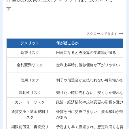
す。
スクロールできます
デメリット
何が起こるか
為替リスク
円高になると円換算の受取額が減る
金利変動リスク
金利上昇時に債券価格が下がりやすい
信用リスク
利子や償還金が支払われない可能性がある
流動性リスク
売りたい時に売れない、安くしか売れない
カントリーリスク
政治・経済情勢や規制変更の影響を受ける
通貨交換・送金規制リ
外貨を円に交換できない、資金移動が制限
スク
がある
期限前償還・再投資リ
予定より早く償還され、想定利回りを得ら