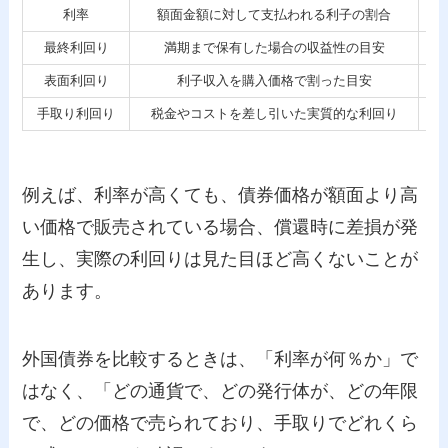
利率
額面金額に対して支払われる利子の割合
利
最終利回り
満期まで保有した場合の収益性の目安
購
表面利回り
利子収入を購入価格で割った目安
満
手取り利回り
税金やコストを差し引いた実質的な利回り
投
例えば、利率が高くても、債券価格が額面より高
い価格で販売されている場合、償還時に差損が発
生し、実際の利回りは見た目ほど高くないことが
あります。
外国債券を比較するときは、「利率が何％か」で
はなく、「どの通貨で、どの発行体が、どの年限
で、どの価格で売られており、手取りでどれくら